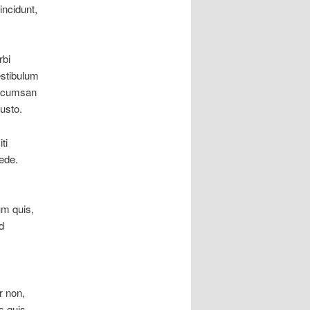
tincidunt,
rbi
estibulum
 accumsan
usto.
ti
ede.
um quis,
d
r non,
s quis