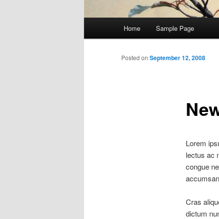
Main
Home
Sample Page
Skip
menu
to
Posted on
September 12, 2008
primary
Ne
content
Lorem ipsu
lectus ac 
congue nec,
accumsan o
Cras aliqu
dictum nun