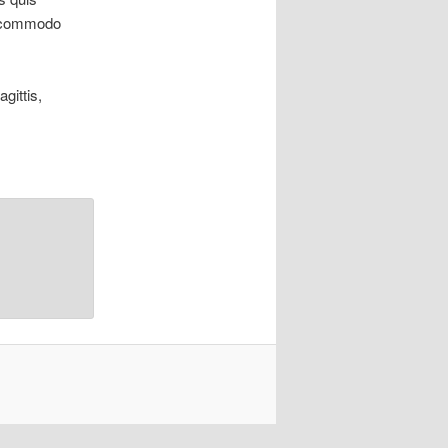
ur commodo
gittis,