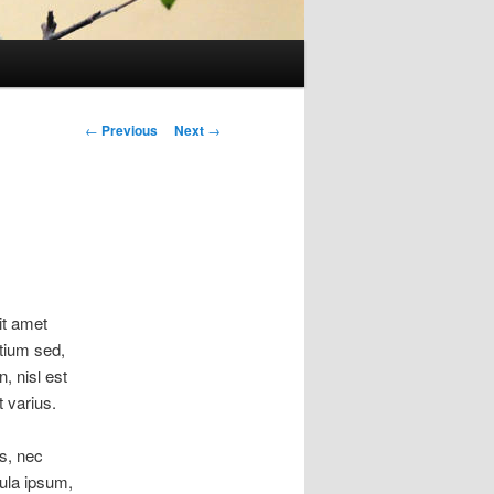
Post
←
Previous
Next
→
navigation
it amet
etium sed,
, nisl est
 varius.
us, nec
ula ipsum,