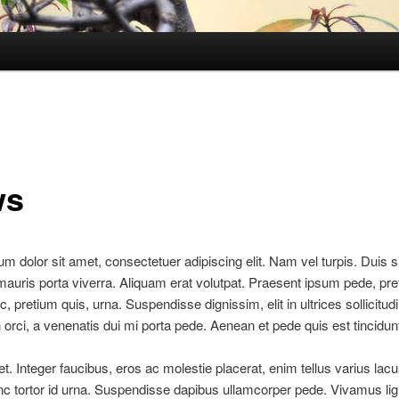
ws
m dolor sit amet, consectetuer adipiscing elit. Nam vel turpis. Duis s
mauris porta viverra. Aliquam erat volutpat. Praesent ipsum pede, pr
 pretium quis, urna. Suspendisse dignissim, elit in ultrices sollicitudin
rci, a venenatis dui mi porta pede. Aenean et pede quis est tincidunt
et. Integer faucibus, eros ac molestie placerat, enim tellus varius lac
c tortor id urna. Suspendisse dapibus ullamcorper pede. Vivamus lig