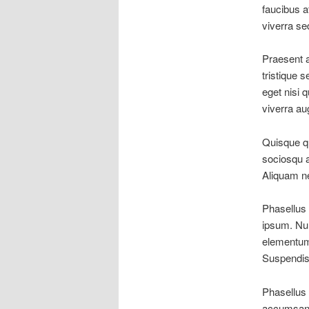
faucibus at
viverra sed
Praesent a
tristique 
eget nisi 
viverra au
Quisque qu
sociosqu a
Aliquam ne
Phasellus 
ipsum. Nul
elementum 
Suspendis
Phasellus 
accumsan q