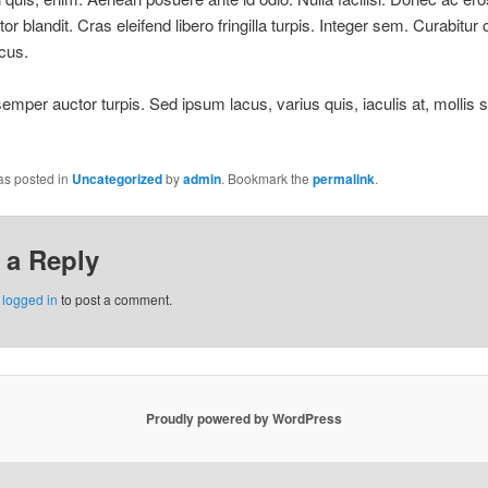
or blandit. Cras eleifend libero fringilla turpis. Integer sem. Curabit
cus.
mper auctor turpis. Sed ipsum lacus, varius quis, iaculis at, mollis sa
as posted in
Uncategorized
by
admin
. Bookmark the
permalink
.
 a Reply
e
logged in
to post a comment.
Proudly powered by WordPress