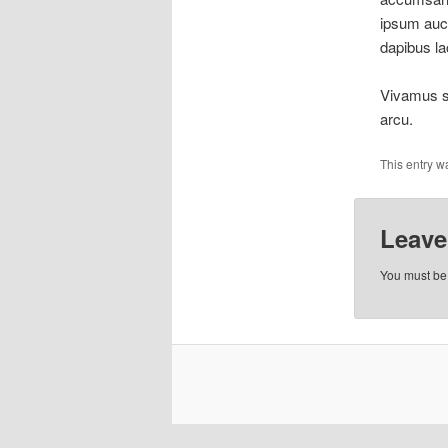
ipsum auct
dapibus la
Vivamus se
arcu.
This entry w
Leave
You must b