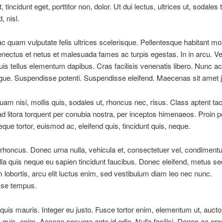
, tincidunt eget, porttitor non, dolor. Ut dui lectus, ultrices ut, sodales 
, nisl.
c quam vulputate felis ultrices scelerisque. Pellentesque habitant mo
senectus et netus et malesuada fames ac turpis egestas. In in arcu. V
quis tellus elementum dapibus. Cras facilisis venenatis libero. Nunc
gue. Suspendisse potenti. Suspendisse eleifend. Maecenas sit amet j
am nisi, mollis quis, sodales ut, rhoncus nec, risus. Class aptent taci
d litora torquent per conubia nostra, per inceptos himenaeos. Proin p
que tortor, euismod ac, eleifend quis, tincidunt quis, neque.
rhoncus. Donec urna nulla, vehicula et, consectetuer vel, condiment
la quis neque eu sapien tincidunt faucibus. Donec eleifend, metus se
lobortis, arcu elit luctus enim, sed vestibulum diam leo nec nunc.
se tempus.
quis mauris. Integer eu justo. Fusce tortor enim, elementum ut, aucto
uis, enim. Aenean posuere ante id odio. Nulla facilisi. Donec ac ero