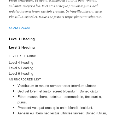
Proin vestibulum. Ut ligula. Nullam sed dolor id odio volutpat
pulvinar. Integer a leo. In et eros at neque pretium sagittis. Sed
sodales lorem a ipsum suscipit gravida. Ut fringilla placerat arcu.
Phasellus imperdiet. Mauris ac justo et turpis pharetra vulputate.
Quote Source
Level 1 Heading
Level 2 Heading
LEVEL 3 HEADING
Level 4 Heading
Level 5 Heading
Level 6 Heading
AN UNORDERED LIST
Vestibulum in mauris semper tortor interdum ultrices.
Sed vel lorem et justo laoreet bibendum. Donec dictum.
Etiam massa libero, lacinia at, commodo in, tincidunt a,
purus.
Praesent volutpat eros quis enim blandit tincidunt.
Aenean eu libero nec lectus ultricies laoreet. Donec rutrum,