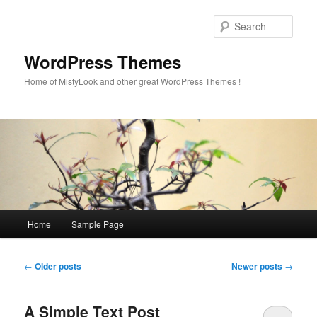
Sear
WordPress Themes
Home of MistyLook and other great WordPress Themes !
Main
Home
Sample Page
Skip
Skip
menu
to
to
Post
←
Older posts
Newer posts
→
navigation
primary
secondary
A Simple Text Post
content
content