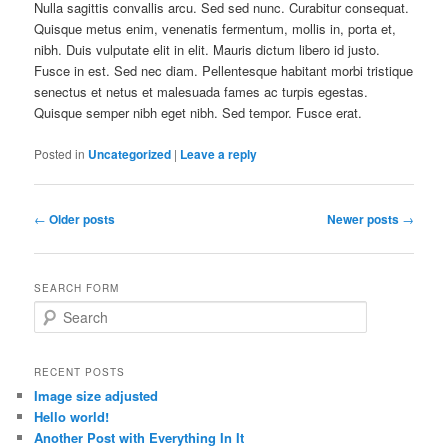
Nulla sagittis convallis arcu. Sed sed nunc. Curabitur consequat.
Quisque metus enim, venenatis fermentum, mollis in, porta et,
nibh. Duis vulputate elit in elit. Mauris dictum libero id justo.
Fusce in est. Sed nec diam. Pellentesque habitant morbi tristique
senectus et netus et malesuada fames ac turpis egestas.
Quisque semper nibh eget nibh. Sed tempor. Fusce erat.
Posted in
Uncategorized
|
Leave a reply
Post
←
Older posts
Newer posts
→
navigation
SEARCH FORM
S
e
a
r
RECENT POSTS
c
Image size adjusted
h
Hello world!
Another Post with Everything In It