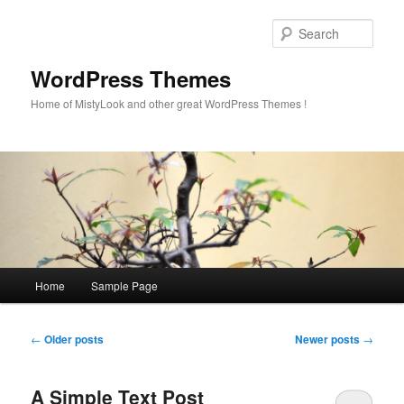
Sear
WordPress Themes
Home of MistyLook and other great WordPress Themes !
Main
Home
Sample Page
Skip
Skip
menu
to
to
Post
←
Older posts
Newer posts
→
navigation
primary
secondary
A Simple Text Post
content
content