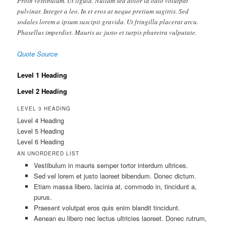
Proin vestibulum. Ut ligula. Nullam sed dolor id odio volutpat
pulvinar. Integer a leo. In et eros at neque pretium sagittis. Sed
sodales lorem a ipsum suscipit gravida. Ut fringilla placerat arcu.
Phasellus imperdiet. Mauris ac justo et turpis pharetra vulputate.
Quote Source
Level 1 Heading
Level 2 Heading
LEVEL 3 HEADING
Level 4 Heading
Level 5 Heading
Level 6 Heading
AN UNORDERED LIST
Vestibulum in mauris semper tortor interdum ultrices.
Sed vel lorem et justo laoreet bibendum. Donec dictum.
Etiam massa libero, lacinia at, commodo in, tincidunt a,
purus.
Praesent volutpat eros quis enim blandit tincidunt.
Aenean eu libero nec lectus ultricies laoreet. Donec rutrum,