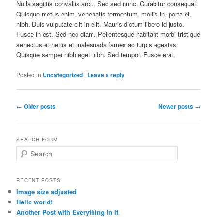
Nulla sagittis convallis arcu. Sed sed nunc. Curabitur consequat.
Quisque metus enim, venenatis fermentum, mollis in, porta et,
nibh. Duis vulputate elit in elit. Mauris dictum libero id justo.
Fusce in est. Sed nec diam. Pellentesque habitant morbi tristique
senectus et netus et malesuada fames ac turpis egestas.
Quisque semper nibh eget nibh. Sed tempor. Fusce erat.
Posted in
Uncategorized
|
Leave a reply
Post
←
Older posts
Newer posts
→
navigation
SEARCH FORM
S
e
a
r
RECENT POSTS
c
Image size adjusted
h
Hello world!
Another Post with Everything In It