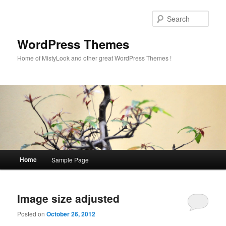
Sear
WordPress Themes
Home of MistyLook and other great WordPress Themes !
Main
Home
Sample Page
Skip
Skip
menu
to
to
Image size adjusted
primary
secondary
Posted on
October 26, 2012
content
content