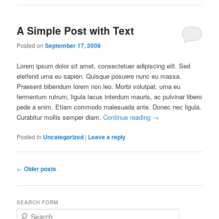
A Simple Post with Text
Posted on
September 17, 2008
Lorem ipsum dolor sit amet, consectetuer adipiscing elit. Sed
eleifend urna eu sapien. Quisque posuere nunc eu massa.
Praesent bibendum lorem non leo. Morbi volutpat, urna eu
fermentum rutrum, ligula lacus interdum mauris, ac pulvinar libero
pede a enim. Etiam commodo malesuada ante. Donec nec ligula.
Curabitur mollis semper diam.
Continue reading
→
Posted in
Uncategorized
|
Leave a reply
Post
←
Older posts
navigation
SEARCH FORM
S