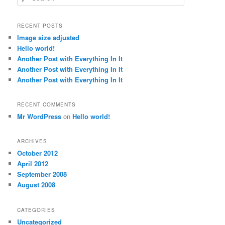
e
a
r
RECENT POSTS
c
Image size adjusted
h
Hello world!
Another Post with Everything In It
Another Post with Everything In It
Another Post with Everything In It
RECENT COMMENTS
Mr WordPress
on
Hello world!
ARCHIVES
October 2012
April 2012
September 2008
August 2008
CATEGORIES
Uncategorized