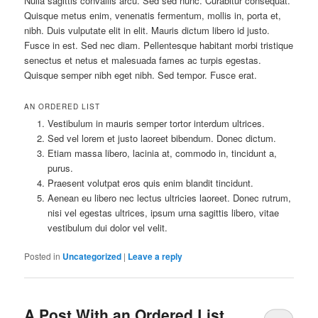
Nulla sagittis convallis arcu. Sed sed nunc. Curabitur consequat.
Quisque metus enim, venenatis fermentum, mollis in, porta et,
nibh. Duis vulputate elit in elit. Mauris dictum libero id justo.
Fusce in est. Sed nec diam. Pellentesque habitant morbi tristique
senectus et netus et malesuada fames ac turpis egestas.
Quisque semper nibh eget nibh. Sed tempor. Fusce erat.
AN ORDERED LIST
Vestibulum in mauris semper tortor interdum ultrices.
Sed vel lorem et justo laoreet bibendum. Donec dictum.
Etiam massa libero, lacinia at, commodo in, tincidunt a,
purus.
Praesent volutpat eros quis enim blandit tincidunt.
Aenean eu libero nec lectus ultricies laoreet. Donec rutrum,
nisi vel egestas ultrices, ipsum urna sagittis libero, vitae
vestibulum dui dolor vel velit.
Posted in
Uncategorized
|
Leave a reply
A Post With an Ordered List