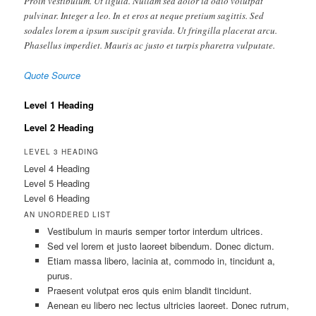
Proin vestibulum. Ut ligula. Nullam sed dolor id odio volutpat
pulvinar. Integer a leo. In et eros at neque pretium sagittis. Sed
sodales lorem a ipsum suscipit gravida. Ut fringilla placerat arcu.
Phasellus imperdiet. Mauris ac justo et turpis pharetra vulputate.
Quote Source
Level 1 Heading
Level 2 Heading
LEVEL 3 HEADING
Level 4 Heading
Level 5 Heading
Level 6 Heading
AN UNORDERED LIST
Vestibulum in mauris semper tortor interdum ultrices.
Sed vel lorem et justo laoreet bibendum. Donec dictum.
Etiam massa libero, lacinia at, commodo in, tincidunt a,
purus.
Praesent volutpat eros quis enim blandit tincidunt.
Aenean eu libero nec lectus ultricies laoreet. Donec rutrum,