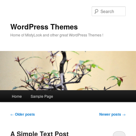
Sear
WordPress Themes
Home of MistyLook and other great WordPress Themes !
Main
Home
Sample Page
Skip
Skip
menu
to
to
Post
←
Older posts
Newer posts
→
navigation
primary
secondary
A Simple Text Post
content
content