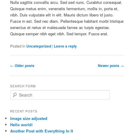
Nulla sagittis convallis arcu. Sed sed nunc. Curabitur consequat.
Quisque metus enim, venenatis fermentum, mollis in, porta et,
nibh. Duis vulputate elit in elit. Mauris dictum libero id justo.
Fusce in est. Sed nec diam. Pellentesque habitant morbi tristique
senectus et netus et malesuada fames ac turpis egestas.
Quisque semper nibh eget nibh. Sed tempor. Fusce erat.
Posted in
Uncategorized
|
Leave a reply
Post
←
Older posts
Newer posts
→
navigation
SEARCH FORM
S
e
a
r
RECENT POSTS
c
Image size adjusted
h
Hello world!
Another Post with Everything In It