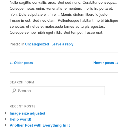
Nulla sagittis convallis arcu. Sed sed nunc. Curabitur consequat.
Quisque metus enim, venenatis fermentum, mollis in, porta et,
nibh. Duis vulputate elit in elit. Mauris dictum libero id justo.
Fusce in est. Sed nec diam. Pellentesque habitant morbi tristique
senectus et netus et malesuada fames ac turpis egestas.
Quisque semper nibh eget nibh. Sed tempor. Fusce erat.
Posted in
Uncategorized
|
Leave a reply
Post
←
Older posts
Newer posts
→
navigation
SEARCH FORM
S
e
a
r
RECENT POSTS
c
Image size adjusted
h
Hello world!
Another Post with Everything In It