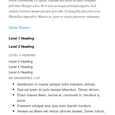
Proin vestibulum. Ut ligula. Nullam sed dolor id odio volutpat
pulvinar. Integer a leo. In et eros at neque pretium sagittis. Sed
sodales lorem a ipsum suscipit gravida. Ut fringilla placerat arcu.
Phasellus imperdiet. Mauris ac justo et turpis pharetra vulputate.
Quote Source
Level 1 Heading
Level 2 Heading
LEVEL 3 HEADING
Level 4 Heading
Level 5 Heading
Level 6 Heading
AN UNORDERED LIST
Vestibulum in mauris semper tortor interdum ultrices.
Sed vel lorem et justo laoreet bibendum. Donec dictum.
Etiam massa libero, lacinia at, commodo in, tincidunt a,
purus.
Praesent volutpat eros quis enim blandit tincidunt.
Aenean eu libero nec lectus ultricies laoreet. Donec rutrum,