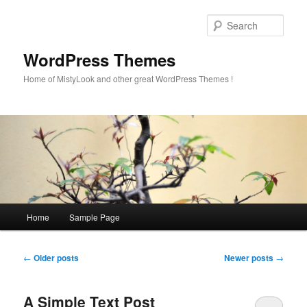
Sear
WordPress Themes
Home of MistyLook and other great WordPress Themes !
Main
Home
Sample Page
Skip
Skip
menu
to
to
Post
←
Older posts
Newer posts
→
navigation
primary
secondary
A Simple Text Post
content
content