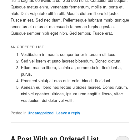
Nulla sagittis convallis arcu. Sed sed nunc. Curabitur consequat.
Quisque metus enim, venenatis fermentum, mollis in, porta et,
nibh. Duis vulputate elit in elit. Mauris dictum libero id justo.
Fusce in est. Sed nec diam. Pellentesque habitant morbi tristique
senectus et netus et malesuada fames ac turpis egestas.
Quisque semper nibh eget nibh. Sed tempor. Fusce erat.
AN ORDERED LIST
Vestibulum in mauris semper tortor interdum ultrices.
Sed vel lorem et justo laoreet bibendum. Donec dictum.
Etiam massa libero, lacinia at, commodo in, tincidunt a,
purus.
Praesent volutpat eros quis enim blandit tincidunt.
Aenean eu libero nec lectus ultricies laoreet. Donec rutrum,
nisi vel egestas ultrices, ipsum urna sagittis libero, vitae
vestibulum dui dolor vel velit.
Posted in
Uncategorized
|
Leave a reply
A Post With an Ordered List