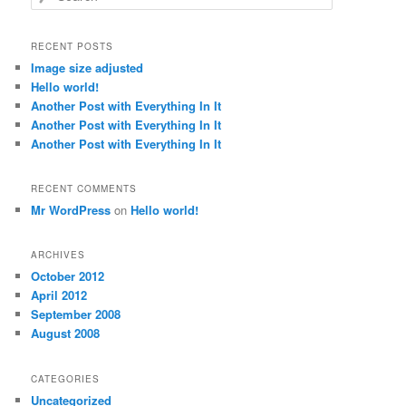
e
a
r
RECENT POSTS
c
Image size adjusted
h
Hello world!
Another Post with Everything In It
Another Post with Everything In It
Another Post with Everything In It
RECENT COMMENTS
Mr WordPress
on
Hello world!
ARCHIVES
October 2012
April 2012
September 2008
August 2008
CATEGORIES
Uncategorized