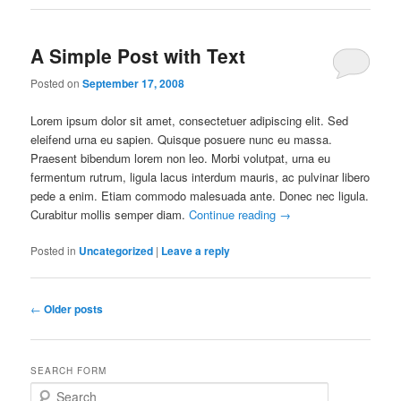
A Simple Post with Text
Posted on
September 17, 2008
Lorem ipsum dolor sit amet, consectetuer adipiscing elit. Sed
eleifend urna eu sapien. Quisque posuere nunc eu massa.
Praesent bibendum lorem non leo. Morbi volutpat, urna eu
fermentum rutrum, ligula lacus interdum mauris, ac pulvinar libero
pede a enim. Etiam commodo malesuada ante. Donec nec ligula.
Curabitur mollis semper diam.
Continue reading
→
Posted in
Uncategorized
|
Leave a reply
Post
←
Older posts
navigation
SEARCH FORM
S