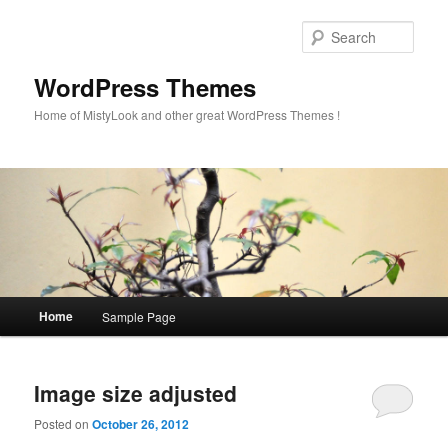
Sear
WordPress Themes
Home of MistyLook and other great WordPress Themes !
Main
Home
Sample Page
Skip
Skip
menu
to
to
Image size adjusted
primary
secondary
Posted on
October 26, 2012
content
content