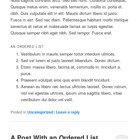
Nulla sagittis convallis arcu. Sed sed nunc. Curabitur consequat.
Quisque metus enim, venenatis fermentum, mollis in, porta et,
nibh. Duis vulputate elit in elit. Mauris dictum libero id justo.
Fusce in est. Sed nec diam. Pellentesque habitant morbi tristique
senectus et netus et malesuada fames ac turpis egestas.
Quisque semper nibh eget nibh. Sed tempor. Fusce erat.
AN ORDERED LIST
Vestibulum in mauris semper tortor interdum ultrices.
Sed vel lorem et justo laoreet bibendum. Donec dictum.
Etiam massa libero, lacinia at, commodo in, tincidunt a,
purus.
Praesent volutpat eros quis enim blandit tincidunt.
Aenean eu libero nec lectus ultricies laoreet. Donec rutrum,
nisi vel egestas ultrices, ipsum urna sagittis libero, vitae
vestibulum dui dolor vel velit.
Posted in
Uncategorized
|
Leave a reply
A Post With an Ordered List