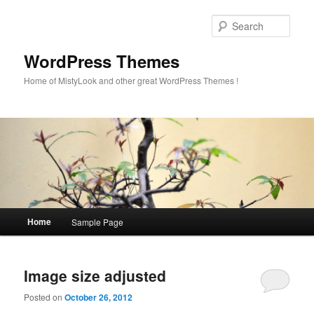
Sear
WordPress Themes
Home of MistyLook and other great WordPress Themes !
Main
Home
Sample Page
Skip
Skip
menu
to
to
Image size adjusted
primary
secondary
Posted on
October 26, 2012
content
content