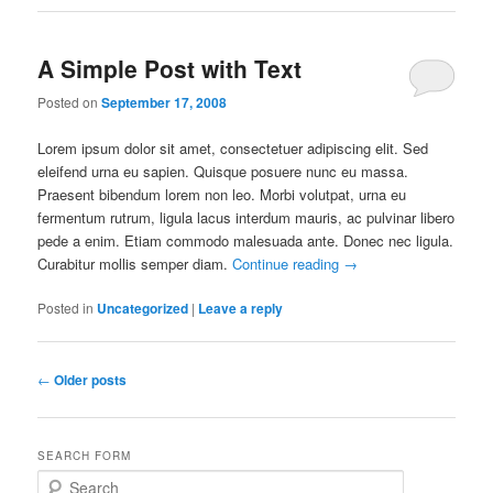
A Simple Post with Text
Posted on
September 17, 2008
Lorem ipsum dolor sit amet, consectetuer adipiscing elit. Sed
eleifend urna eu sapien. Quisque posuere nunc eu massa.
Praesent bibendum lorem non leo. Morbi volutpat, urna eu
fermentum rutrum, ligula lacus interdum mauris, ac pulvinar libero
pede a enim. Etiam commodo malesuada ante. Donec nec ligula.
Curabitur mollis semper diam.
Continue reading
→
Posted in
Uncategorized
|
Leave a reply
Post
←
Older posts
navigation
SEARCH FORM
S