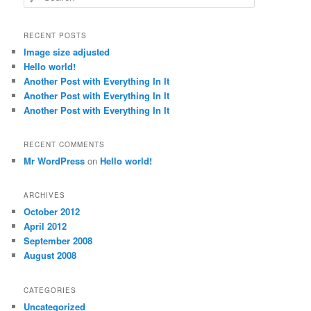
e
a
r
RECENT POSTS
c
Image size adjusted
h
Hello world!
Another Post with Everything In It
Another Post with Everything In It
Another Post with Everything In It
RECENT COMMENTS
Mr WordPress
on
Hello world!
ARCHIVES
October 2012
April 2012
September 2008
August 2008
CATEGORIES
Uncategorized